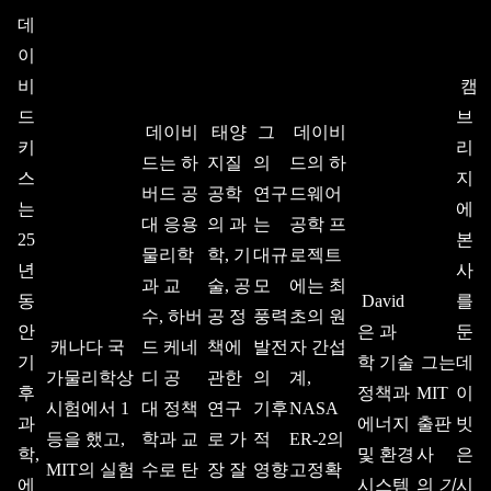
데
이
비
캠
드
브
데이비
태양
그
데이비
키
리
드는 하
지질
의
드의 하
스
지
버드 공
공학
연구
드웨어
는
에
대 응용
의 과
는
공학 프
25
본
물리학
학, 기
대규
로젝트
년
사
과 교
술, 공
모
에는 최
동
David
를
수, 하버
공 정
풍력
초의 원
안
은 과
둔
캐나다 국
드 케네
책에
발전
자 간섭
기
학 기술
그는
데
가물리학상
디 공
관한
의
계,
후
정책과
MIT
이
시험에서 1
대 정책
연구
기후
NASA
과
에너지
출판
빗
등을 했고,
학과 교
로 가
적
ER-2의
학,
및 환경
사
은
MIT의 실험
수로 탄
장 잘
영향
고정확
에
시스템
의
기
시