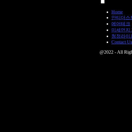
Home
안티더스
에어테크
미세먼지
청정라이
Contact U
@2022 - All Righ