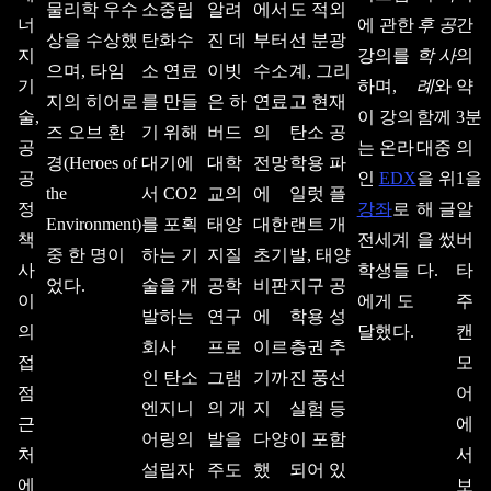
물리학 우수
소중립
알려
에서
도 적외
너
에 관한
후 공
간
상을 수상했
탄화수
진 데
부터
선 분광
지
강의를
학 사
의
으며, 타임
소 연료
이빗
수소
계, 그리
기
하며,
례
와
약
지의 히어로
를 만들
은 하
연료
고 현재
술,
이 강의
함께
3분
즈 오브 환
기 위해
버드
의
탄소 공
공
는 온라
대중
의
경(Heroes of
대기에
대학
전망
학용 파
공
인
EDX
을 위
1을
the
서 CO2
교의
에
일럿 플
정
강좌
로
해 글
알
Environment)
를 포획
태양
대한
랜트 개
책
전세계
을 썼
버
중 한 명이
하는 기
지질
초기
발, 태양
사
학생들
다.
타
었다.
술을 개
공학
비판
지구 공
이
에게 도
주
발하는
연구
에
학용 성
의
달했다.
캔
회사
프로
이르
층권 추
접
모
인 탄소
그램
기까
진 풍선
점
어
엔지니
의 개
지
실험 등
근
에
어링의
발을
다양
이 포함
처
서
설립자
주도
했
되어 있
에
보