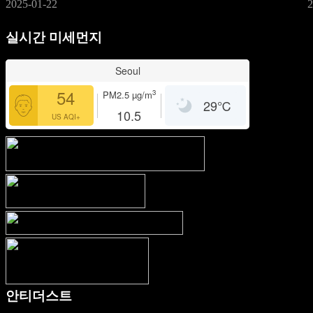
2025-01-22
2
실시간 미세먼지
Seoul
54
3
PM2.5
µg/m
29
℃
10.5
US AQI+
안티더스트