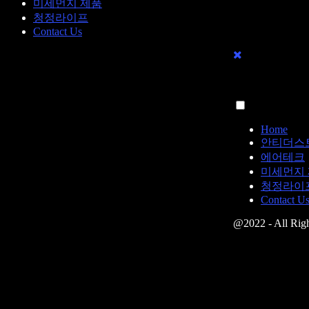
미세먼지 제품
청정라이프
Contact Us
Home
안티더스
에어테크
미세먼지
청정라이
Contact U
@2022 - All Righ