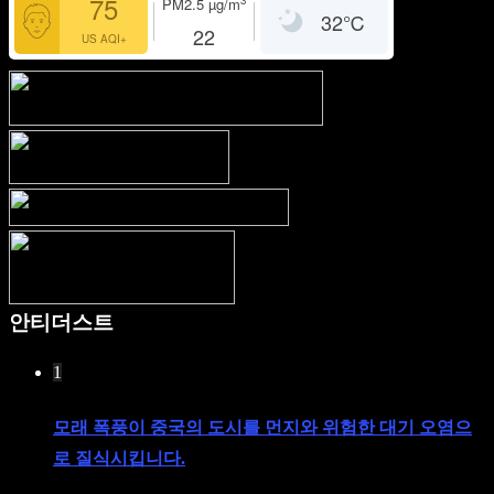
75
3
PM2.5
µg/m
32
℃
22
US AQI+
안티더스트
1
모래 폭풍이 중국의 도시를 먼지와 위험한 대기 오염으
로 질식시킵니다.