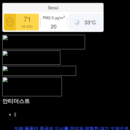
Seoul
71
3
PM2.5
µg/m
33
℃
20
US AQI+
안티더스트
1
모래 폭풍이 중국의 도시를 먼지와 위험한 대기 오염으로