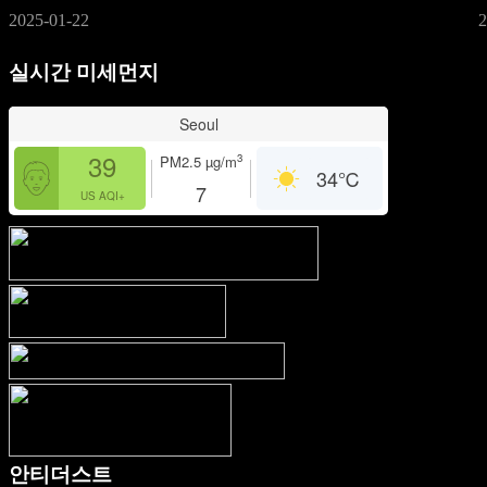
2025-01-22
2
실시간 미세먼지
Seoul
39
3
PM2.5
µg/m
34
℃
7
US AQI+
안티더스트